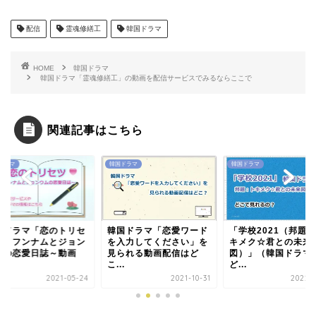
配信
霊魂修繕工
韓国ドラマ
HOME
韓国ドラマ
韓国ドラマ「霊魂修繕工」の動画を配信サービスでみるならここで
関連記事はこちら
ドラマ
韓国ドラマ
韓国ドラマ
国ドラマ「恋のトリセ
韓国ドラマ「恋愛ワード
「学校2021（邦題
」～フンナムとジョン
を入力してください」を
キメク☆君との未来
ムの恋愛日誌～動画
見られる動画配信はど
図）」（韓国ドラマ
.
こ...
ど...
2021-05-24
2021-10-31
2022-0