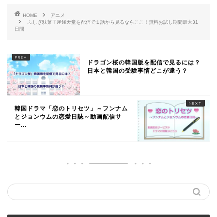
HOME
アニメ
ふしぎ駄菓子屋銭天堂を配信で１話から見るならここ！無料お試し期間最大31
日間
ドラゴン桜の韓国版を配信で見るには？
日本と韓国の受験事情どこが違う？
韓国ドラマ「恋のトリセツ」～フンナム
とジョンウムの恋愛日誌～動画配信サ
ー...